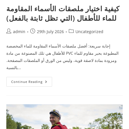
كيفية اختيار ملصقات الأسماء المقاومة
للماء للأطفال (التي تظل ثابتة بالفعل)
Post
Post
Post
admin
29th July 2026
Uncategorized
author:
published:
category:
إجابة سريعة: أفضل ملصقات الأسماء المقاومة للماء المخصصة
للأطفال هي تلك المصنوعة من مادة PVC المطبوعة بحبر مقاوم للماء
ومزودة بمادة لاصقة قوية، وليس من الورق أو الملصقات المصفحة.
بالنسبة…
كيفية
Continue Reading
اختيار
ملصقات
الأسماء
المقاومة
للماء
للأطفال
(التي
تظل
ثابتة
بالفعل)