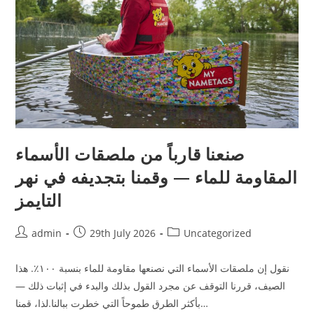
صنعنا قارباً من ملصقات الأسماء
المقاومة للماء — وقمنا بتجديفه في نهر
التايمز
Post
Post
Post
admin
29th July 2026
Uncategorized
author:
published:
category:
نقول إن ملصقات الأسماء التي نصنعها مقاومة للماء بنسبة ١٠٠٪. هذا
الصيف، قررنا التوقف عن مجرد القول بذلك والبدء في إثبات ذلك —
بأكثر الطرق طموحاً التي خطرت ببالنا.لذا، قمنا…