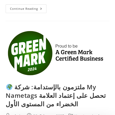
صنعنا
Continue Reading
قارباً
من
ملصقات
الأسماء
المقاومة
للماء
—
وقمنا
بتجديفه
في
نهر
التايمز
ملتزمون بالإستدامة: شركة My
Nametags تحصل على إعتماد العلامة
الخضراء من المستوى الأول