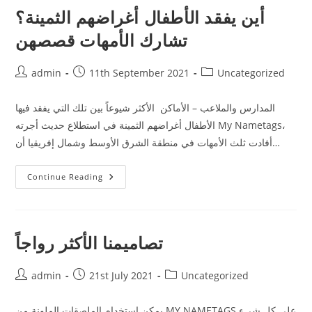
شيوعاً
أين يفقد الأطفال أغراضهم الثمينة؟
بين
تلك
تشارك الأمهات قصصهن
التي
يفقدها
الأطفال
في
Post
Post
Post
admin
11th September 2021
Uncategorized
منطقة
author:
published:
category:
الشرق
الأوسط
وشمال
المدارس والملاعب – الأماكن الأكثر شيوعاً بين تلك التي يفقد فيها
إفريقيا
الأطفال أغراضهم الثمينة في استطلاع حديث أجرته My Nametags،
أفادت ثلث الأمهات في منطقة الشرق الأوسط وشمال إفريقيا أن…
أين
Continue Reading
يفقد
الأطفال
أغراضهم
الثمينة؟
تشارك
الأمهات
تصاميمنا الأكثر رواجاً
قصصهن
Post
Post
Post
admin
21st July 2021
Uncategorized
author:
published:
category:
يمكن استخدام الملصقات الملونة من MY NAMETAGS على كل شيء