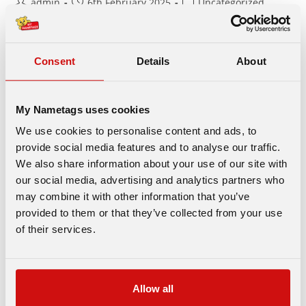
Post
Post
Post
admin
6th February 2025
Uncategorized
author:
published:
category:
يسرنا في My Nametags أن نعلن عن حصولنا على إعتماد العلامة
الخضراء من المستوى الأول! تقدم العلامة الخضراء شهادة بيئية معترف
Consent
Details
About
بها دولياً للشركات التي ترغب في طمأنة عملائها وموظفيها…
Continue Reading
My Nametags uses cookies
ملتزمون
بالإستدامة:
We use cookies to personalise content and ads, to
شركة
My
provide social media features and to analyse our traffic.
Nametags
تحصل
We also share information about your use of our site with
ما نوع ملصق المدرسة المناسب لي؟
على
our social media, advertising and analytics partners who
إعتماد
العلامة
may combine it with other information that you’ve
الخضراء
Post
Post
Post
admin
17th August 2023
Uncategorized
من
provided to them or that they’ve collected from your use
author:
published:
category:
المستوى
الأول
of their services.
مع عودة الأطفال إلى المدرسة ، ربما تكون قد بدأت في تجميع قائمة
بجميع الأشياء التي يحتاجونها للعام الجديد. إذا كانت الملصقات موجودة
في هذه القائمة (ويجب أن تكون…
Allow all
ما
Continue Reading