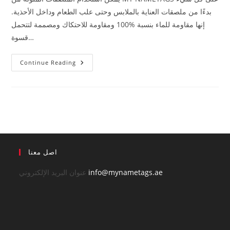
بدءًا من ملصقات العناية بالملابس وحتى علب الطعام وداخل الأحذية.
إنها مقاومة للماء بنسبة %100 ومقاومة للاحتكاك ومصممة لتتحمل
قسوة…
تصاميمنا
Continue Reading
الأكثر
رواجاً
اصل معنا
info@mynametags.ae
عنوان البريد الإلكتروني