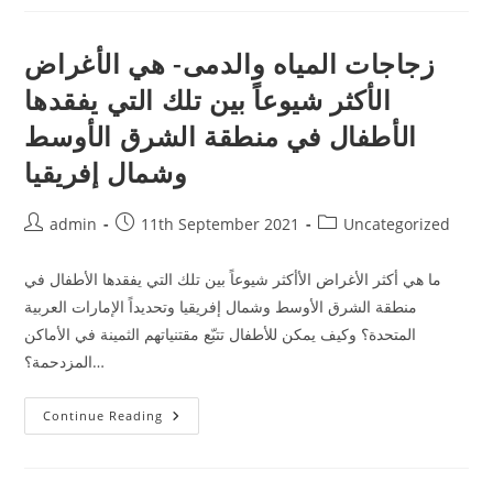
منطقة
الشرق
الأوسط
وشمال
زجاجات المياه والدمى- هي الأغراض
إفريقيا
حول
الأكثر شيوعاً بين تلك التي يفقدها
كيفية
تربية
الأبناء
الأطفال في منطقة الشرق الأوسط
وكيف
ينبغي
وشمال إفريقيا
تشكيل
شخصيات
الأطفال
Post
Post
Post
admin
11th September 2021
Uncategorized
author:
published:
category:
ما هي أكثر الأغراض الأأكثر شيوعاً بين تلك التي يفقدها الأطفال في
منطقة الشرق الأوسط وشمال إفريقيا وتحديداً الإمارات العربية
المتحدة؟ وكيف يمكن للأطفال تتبّع مقتنياتهم الثمينة في الأماكن
المزدحمة؟…
زجاجات
Continue Reading
المياه
والدمى-
هي
الأغراض
الأكثر