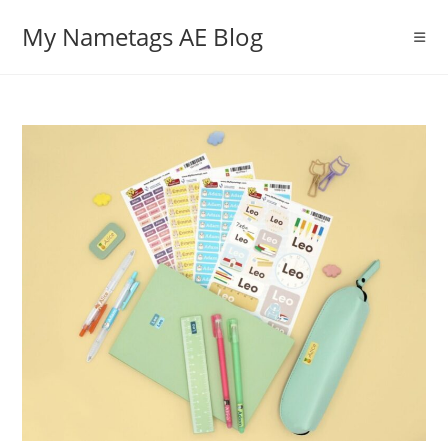
Skip
My Nametags AE Blog
to
content